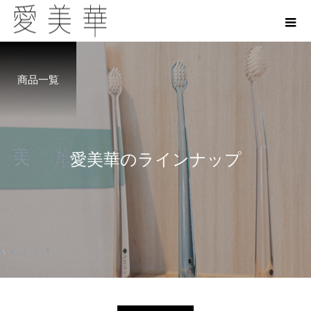
商品一覧
愛
美
華
の
ラ
イ
ン
ナ
ッ
プ