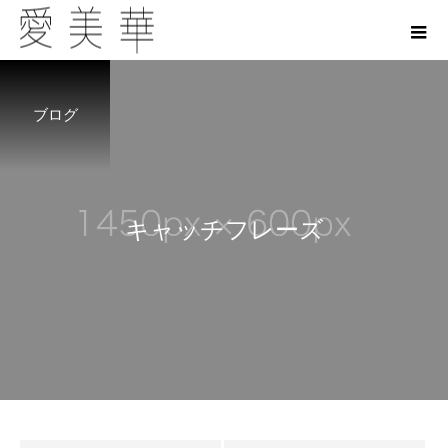
ブログ
キ
ャ
ッ
チ
フ
レ
ー
ズ